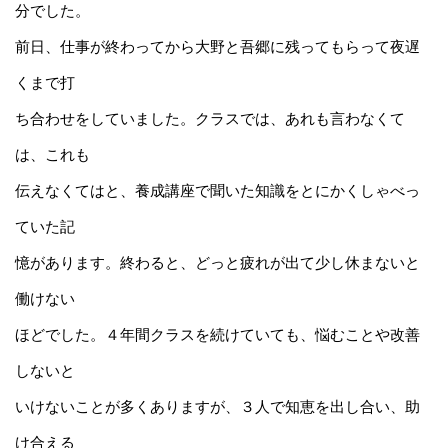
分でした。
前日、仕事が終わってから大野と
吾郷に残ってもら
って
夜遅
くまで打
ち合わせをしていました。
クラスでは、あれも言わなくて
は、これも
伝えなくてはと、
養
成講
座で聞いた知識をとにかくしゃべっ
ていた記
憶があります。
終わる
と、どっと疲れが出て少し休まないと
働けない
ほどでし
た。
４年間クラスを続けていても、悩むことや改善
しないと
い
けない
こ
とが
多くありますが、３人で知恵を出し合い、
助
け合
える