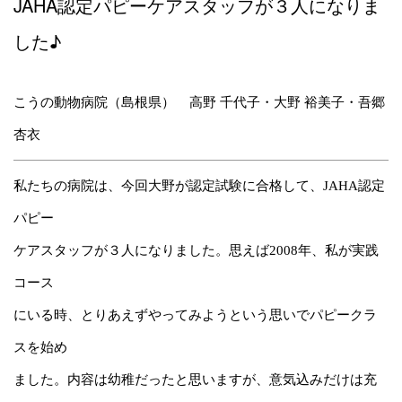
JAHA認定パピーケアスタッフが３人になりま
した♪
こうの動物病院（島根県）
高野 千代子・大野 裕美子・吾郷
杏衣
私たちの病院は、今回大野が認定試験に合格して、
JAHA認定
パピ
ー
ケアスタッフが
３人になりました。
思えば2008年、私
が実践
コ
ース
にいる時、
とりあえずやってみようという思いで
パピークラ
ス
を始め
ました。
内容は幼稚だったと思いますが、
意気込みだけは
充