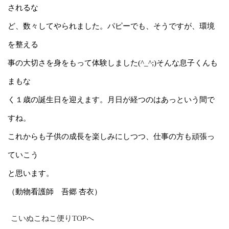
されるな
ど、
数々してやられました。
パピーでも、
そうですが、環境
を整える
事の大切さを
身をもって体験しま
し
た(^_^;)
そんな息子くんも
まもな
く１歳の誕生日を
迎えます。
月日が経つのはあっという間で
すね。
これからも子供の成長を
楽しみにしつつ、
仕事の方も頑張っ
ていこう
と思います。
（動物看護師 吾郷 杏衣）
こいぬこねこ便りTOPへ