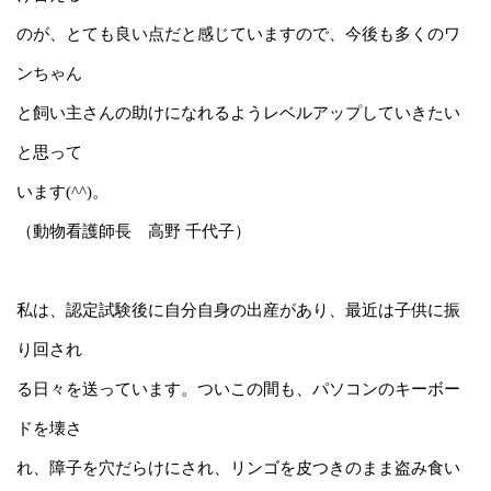
のが、
と
ても良い点だと感じていますので、
今後も多くの
ワ
ンちゃん
と
飼い
主さんの
助けになれるよう
レベルアップして
いきたい
と思って
いま
す(^^)。
（動物看護師長 高野 千代子）
私は、認定試験後に自分自身の出産があり、最近は子供に振
り
回され
る日々を
送っています。ついこの間も、パソコンのキー
ボー
ドを壊さ
れ、
障子を穴だらけにされ、リンゴを皮つきのま
ま盗み食い